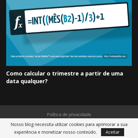
Como calcular o trimestre a partir de uma
data qualquer?
Política de privacidade
Nosso blog necessita utilizar cookies para aprimorar a sua
Rei das Planilhas® é uma marca registrada. Todos os direitos reservados.
experiência e monetizar nosso conteúdo.
Aceitar