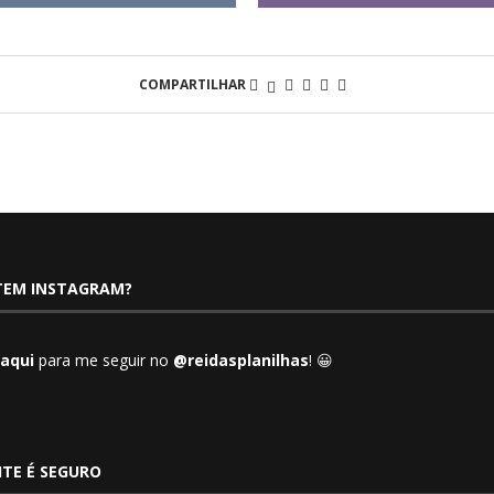
COMPARTILHAR
TEM INSTAGRAM?
 aqui
para me seguir no
@reidasplanilhas
! 😀
ITE É SEGURO