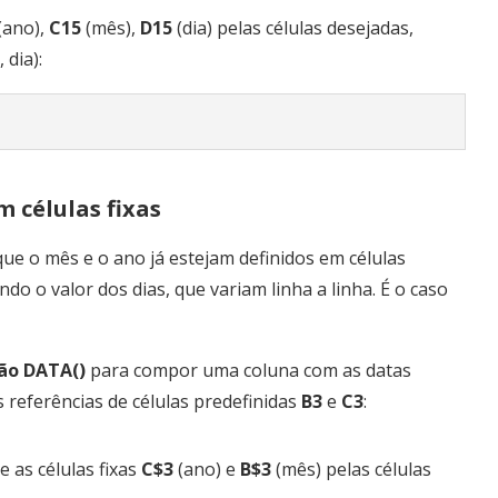
(ano),
C15
(mês),
D15
(dia) pelas células desejadas,
dia):
 células fixas
ue o mês e o ano já estejam definidos em células
o o valor dos dias, que variam linha a linha. É o caso
ão DATA()
para compor uma coluna com as datas
s referências de células predefinidas
B3
e
C3
:
 e as células fixas
C$3
(ano) e
B$3
(mês) pelas células