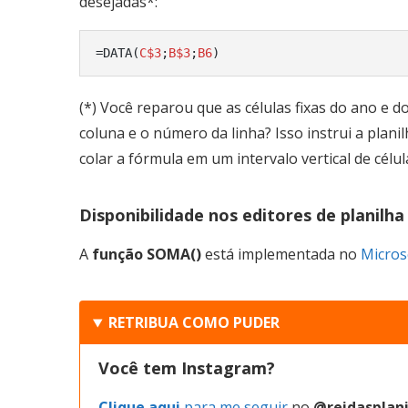
desejadas*:
=DATA(
C$3
;
B$3
;
B6
)
(*) Você reparou que as células fixas do ano e d
coluna e o número da linha? Isso instrui a plani
colar a fórmula em um intervalo vertical de cél
Disponibilidade nos editores de planilha
A
função
SOMA
()
está implementada no
Micros
RETRIBUA COMO PUDER
Você tem Instagram?
Clique aqui
para me seguir
no
@reidasplani