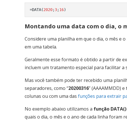
=DATA(
2020
;
3
;
16
)
Montando uma data com o dia, o m
Considere uma planilha em que o dia, o mês e o 
em uma tabela.
Geralmente esse formato é obtido a partir de e
incluem um tratamento especial para facilitar a 
Mas você também pode ter recebido uma planil
separadores, como “
20200316
” (AAAAMMDD) e t
colunas ou com uma das
funções para extrair p
No exemplo abaixo utilizamos a
função DATA()
quais o dia, o mês e o ano de cada linha foram 